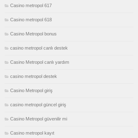
Casino metropol 617
Casino metropol 618
Casino Metropol bonus
casino metropol canlı destek
Casino Metropol canlı yardım
casino metropol destek
Casino Metropol giriş
casino metropol güncel giriş
Casino Metropol güvenilir mi
Casino metropol kayıt