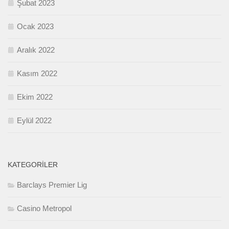
Şubat 2023
Ocak 2023
Aralık 2022
Kasım 2022
Ekim 2022
Eylül 2022
KATEGORILER
Barclays Premier Lig
Casino Metropol