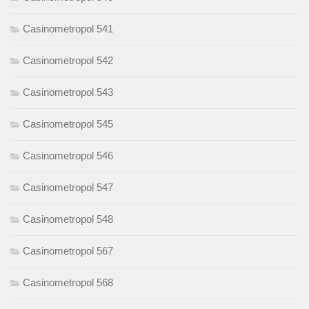
Casinometropol 541
Casinometropol 542
Casinometropol 543
Casinometropol 545
Casinometropol 546
Casinometropol 547
Casinometropol 548
Casinometropol 567
Casinometropol 568