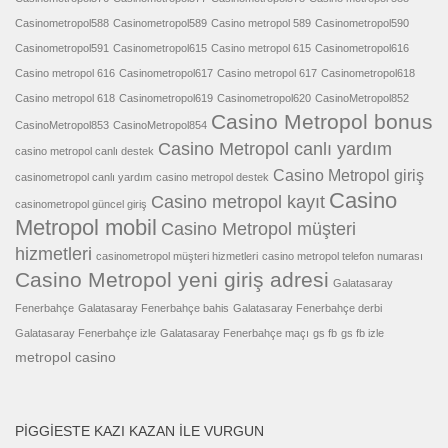
Casinometropol588
Casinometropol589
Casino metropol 589
Casinometropol590
Casinometropol591
Casinometropol615
Casino metropol 615
Casinometropol616
Casino metropol 616
Casinometropol617
Casino metropol 617
Casinometropol618
Casino metropol 618
Casinometropol619
Casinometropol620
CasinoMetropol852
Casino Metropol bonus
CasinoMetropol853
CasinoMetropol854
Casino Metropol canlı yardım
casino metropol canlı destek
Casino Metropol giriş
casinometropol canlı yardım
casino metropol destek
Casino
Casino metropol kayıt
casinometropol güncel giriş
Metropol mobil
Casino Metropol müşteri
hizmetleri
casinometropol müşteri hizmetleri
casino metropol telefon numarası
Casino Metropol yeni giriş adresi
Galatasaray
Fenerbahçe
Galatasaray Fenerbahçe bahis
Galatasaray Fenerbahçe derbi
Galatasaray Fenerbahçe izle
Galatasaray Fenerbahçe maçı
gs fb
gs fb izle
metropol casino
PIGGIESTE KAZI KAZAN ILE VURGUN