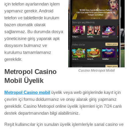
için telefon ayarlarından işlem
yapmanız gerekir. Android
telefon ve tabletlerde kurulum
bazen otomatik olarak
sağlanmaz. Bu durumda dosya
yöneticisine giriş yaparak apk
dosyasını bulmanız ve
kurulumu tamamlamanız
gereklidir.
Metropol Casino
Casino Metropol Mobil
Mobil Üyelik
Metropol Casino mobil
üyelik veya web girişlerinde kayıt için
çevrim içi formu doldurmanız ve onay alarak giriş yapmanız
gereklidir. Casino Metropol online üyelik işlemleri için 7/24 canlı
destek departmanından bilgi alabilirsiniz.
Reşit kullanıcılar için sunulan üyelik işlemleriyle sanal casino ve