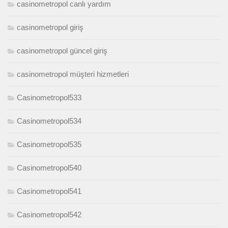
casinometropol canlı yardım
casinometropol giriş
casinometropol güncel giriş
casinometropol müşteri hizmetleri
Casinometropol533
Casinometropol534
Casinometropol535
Casinometropol540
Casinometropol541
Casinometropol542