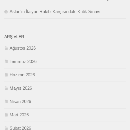
Aslan’ın İtalyan Rakibi Karşısındaki Kritik Sınavı
ARŞIVLER
Ağustos 2026
Temmuz 2026
Haziran 2026
Mayıs 2026
Nisan 2026
Mart 2026
Şubat 2026