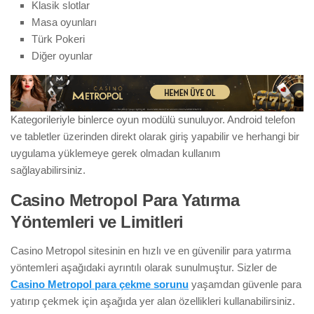
Klasik slotlar
Masa oyunları
Türk Pokeri
Diğer oyunlar
Kategorileriyle binlerce oyun modülü sunuluyor. Android telefon
ve tabletler üzerinden direkt olarak giriş yapabilir ve herhangi bir
uygulama yüklemeye gerek olmadan kullanım
sağlayabilirsiniz.
Casino Metropol Para Yatırma
Yöntemleri ve Limitleri
Casino Metropol sitesinin en hızlı ve en güvenilir para yatırma
yöntemleri aşağıdaki ayrıntılı olarak sunulmuştur. Sizler de
Casino Metropol para çekme sorunu
yaşamdan güvenle para
yatırıp çekmek için aşağıda yer alan özellikleri kullanabilirsiniz.