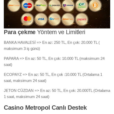
Para çekme
Yöntem ve Limitleri
BANKA HAVALESİ => En az: 250 TL, En çok: 20.000 TL (
maksimum 3 iş günü)
PAPARA => En az: 50 TL, En çok: 10.000 TL (maksimum 24
saat)
ECOPAYZ => En az: 50 TL, En çok :10.000 TL (Ortalama 1
saat, maksimum 24 saat)
JETON CÜZDAN => En az: 50 TL, En çok: 20.000TL (Ortalama
1 saat, maksimum 24 saat)
Casino Metropol Canlı Destek