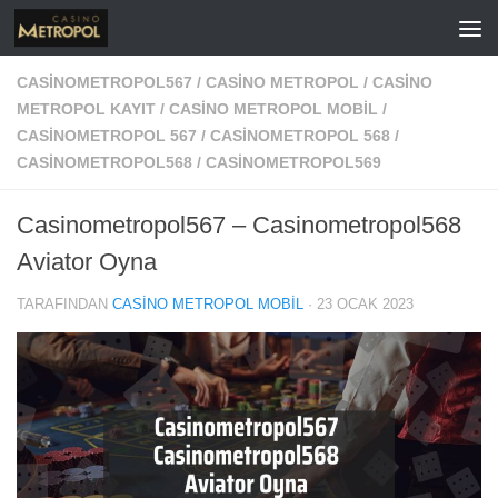
İçeriğe geç
CASINOMETROPOL567
/
CASINO METROPOL
/
CASINO
METROPOL KAYIT
/
CASINO METROPOL MOBIL
/
CASINOMETROPOL 567
/
CASINOMETROPOL 568
/
CASINOMETROPOL568
/
CASINOMETROPOL569
Casinometropol567 – Casinometropol568
Aviator Oyna
TARAFINDAN
CASINO METROPOL MOBIL
·
23 OCAK 2023