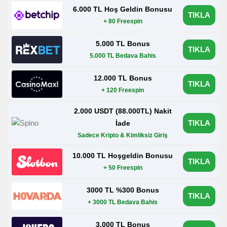
6.000 TL Hoş Geldin Bonusu
TIKLA
+ 80 Freespin
5.000 TL Bonus
TIKLA
5.000 TL Bedava Bahis
12.000 TL Bonus
TIKLA
+ 120 Freespin
2.000 USDT (88.000TL) Nakit
TIKLA
İade
Sadece Kripto & Kimliksiz Giriş
10.000 TL Hoşgeldin Bonusu
TIKLA
+ 50 Freespin
3000 TL %300 Bonus
TIKLA
+ 3000 TL Bedava Bahis
3.000 TL Bonus