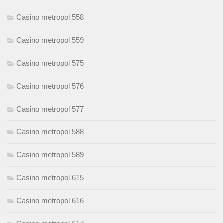
Casino metropol 558
Casino metropol 559
Casino metropol 575
Casino metropol 576
Casino metropol 577
Casino metropol 588
Casino metropol 589
Casino metropol 615
Casino metropol 616