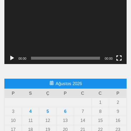
oynatıcı
00:00
00:00
Ağustos 2026
P
S
Ç
P
C
C
P
1
2
3
4
5
6
7
8
9
10
11
12
13
14
15
16
17
18
19
20
21
22
23