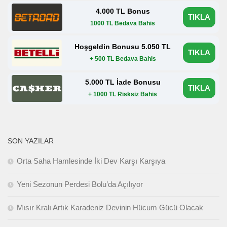
4.000 TL Bonus
TIKLA
1000 TL Bedava Bahis
Hoşgeldin Bonusu 5.050 TL
TIKLA
+ 500 TL Bedava Bahis
5.000 TL İade Bonusu
TIKLA
+ 1000 TL Risksiz Bahis
SON YAZILAR
Orta Saha Hamlesinde İki Dev Karşı Karşıya
Yeni Sezonun Perdesi Bolu’da Açılıyor
Mısır Kralı Artık Karadeniz Devinin Hücum Gücü Olacak