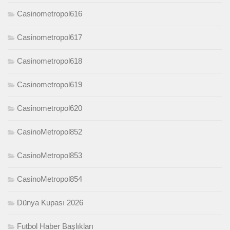
Casinometropol616
Casinometropol617
Casinometropol618
Casinometropol619
Casinometropol620
CasinoMetropol852
CasinoMetropol853
CasinoMetropol854
Dünya Kupası 2026
Futbol Haber Başlıkları