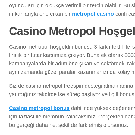
oyuncuları için oldukça verimli bir tercih olabilir. Bu 
imkanlarıyla öne çıkan bir
metropol casino
canlı ca
Casino Metropol Hoşge
Casino metropol hoşgeldin bonusu 3 farklı teklif ile 
liralık bir tutar karşımıza çıkıyor. Buna ek olarak 
kampanyalarda bir adım öne çıkan ve sektördeki rakip
aynı zamanda güzel paralar kazanmanızı da kolay hale
Siz de casinometropol freespin desteği almak adına 
yatırdığınız takdirde ise süreç başlıyor ve ilgili bon
Casino metropol bonus
dahilinde yüksek değerler v
için fazlası ile memnun kalacaksınız. Gerçekten daha 
bu gerçeği daha net şekil de fark etmiş olursunuz.