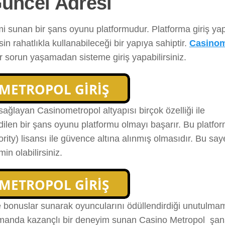
Güncel Adresi
i sunan bir şans oyunu platformudur. Platforma giriş y
in rahatlıkla kullanabileceği bir yapıya sahiptir.
Casinom
 bir sorun yaşamadan sisteme giriş yapabilirsiniz.
ğlayan Casinometropol altyapısı birçok özelliği ile
 edilen bir şans oyunu platformu olmayı başarır. Bu platfo
rity) lisansı ile güvence altına alınmış olmasıdır. Bu sa
in olabilirsiniz.
bonuslar sunarak oyuncularını ödüllendirdiği unutulmama
 zamanda kazançlı bir deneyim sunan Casino Metropol şa