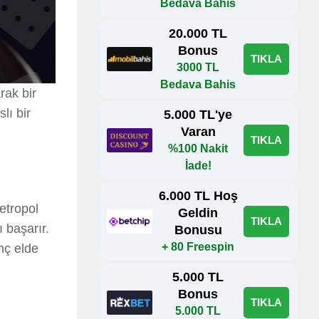
Bedava Bahis
20.000 TL
Bonus
TIKLA
3000 TL
Bedava Bahis
rak bir
lı bir
5.000 TL'ye
Varan
TIKLA
%100 Nakit
İade!
6.000 TL Hoş
etropol
Geldin
TIKLA
 başarır.
Bonusu
+ 80 Freespin
nç elde
5.000 TL
Bonus
TIKLA
5.000 TL