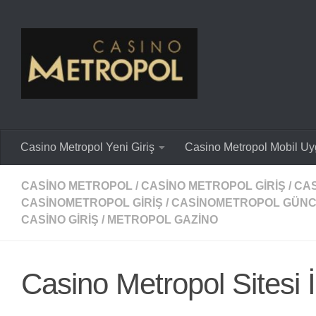
İçeriğe geç
Casino Metropol Yeni Giriş
Casino Metropol Mobil Uy
CASINO METROPOL
/
CASINO METROPOL GIRIŞ
/
CAS
CASINOMETROPOL GIRIŞ
/
CASINOMETROPOL GÜNCE
CASINO GIRIŞ
/
METROPOL GAZINO
Casino Metropol Sitesi