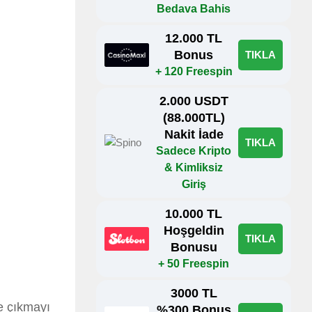
Bedava Bahis
12.000 TL
Bonus
TIKLA
+ 120 Freespin
2.000 USDT
(88.000TL)
Nakit İade
TIKLA
Sadece Kripto
& Kimliksiz
Giriş
10.000 TL
Hoşgeldin
TIKLA
Bonusu
+ 50 Freespin
3000 TL
e çıkmayı
%300 Bonus