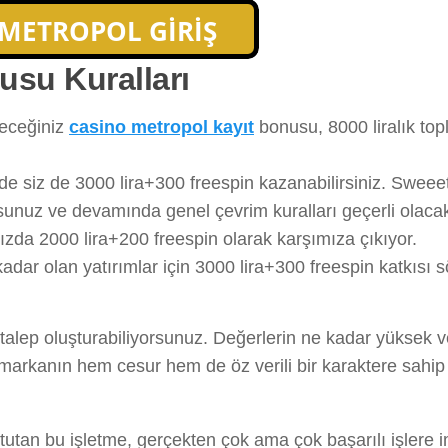
usu Kuralları
ileceğiniz
casino metropol kayıt
bonusu, 8000 liralık to
izde siz de 3000 lira+300 freespin kazanabilirsiniz. Sweee
nuz ve devamında genel çevrim kuralları geçerli olacakt
ınızda 2000 lira+200 freespin olarak karşımıza çıkıyor.
adar olan yatırımlar için 3000 lira+300 freespin katkısı 
alep oluşturabiliyorsunuz. Değerlerin ne kadar yüksek v
markanın hem cesur hem de öz verili bir karaktere sahi
utan bu işletme, gerçekten çok ama çok başarılı işlere 