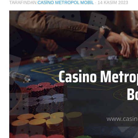
TARAFINDAN
CASINO METROPOL MOBIL
·
14 KASIM 2023