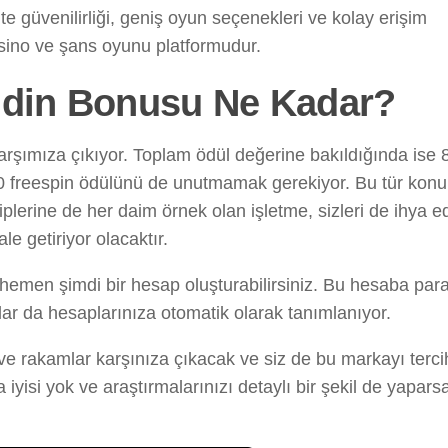
site güvenilirliği, geniş oyun seçenekleri ve kolay erişim
sino ve şans oyunu platformudur.
ldin Bonusu Ne Kadar?
karşımıza çıkıyor. Toplam ödül değerine bakıldığında ise
8000 freespin ödülünü de unutmamak gerekiyor. Bu tür konu
lerine de her daim örnek olan işletme, sizleri de ihya 
 getiriyor olacaktır.
hemen şimdi bir hesap oluşturabilirsiniz. Bu hesaba par
uslar da hesaplarınıza otomatik olarak tanımlanıyor.
e rakamlar karşınıza çıkacak ve siz de bu markayı tercih 
iyisi yok ve araştırmalarınızı detaylı bir şekil de yapars