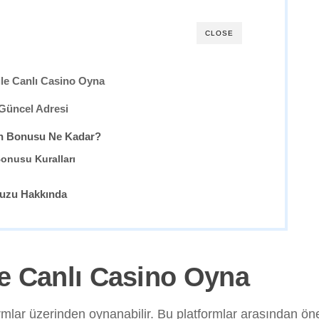
CLOSE
ile Canlı Casino Oyna
 Güncel Adresi
in Bonusu Ne Kadar?
onusu Kuralları
vuzu Hakkında
le Canlı Casino Oyna
rmlar üzerinden oynanabilir. Bu platformlar arasından ön