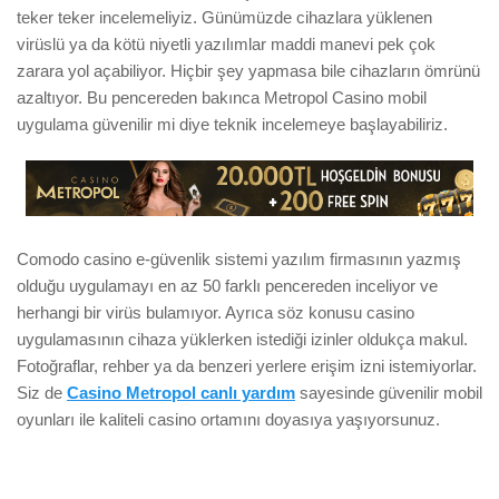
teker teker incelemeliyiz. Günümüzde cihazlara yüklenen
virüslü ya da kötü niyetli yazılımlar maddi manevi pek çok
zarara yol açabiliyor. Hiçbir şey yapmasa bile cihazların ömrünü
azaltıyor. Bu pencereden bakınca Metropol Casino mobil
uygulama güvenilir mi diye teknik incelemeye başlayabiliriz.
Comodo casino e-güvenlik sistemi yazılım firmasının yazmış
olduğu uygulamayı en az 50 farklı pencereden inceliyor ve
herhangi bir virüs bulamıyor. Ayrıca söz konusu casino
uygulamasının cihaza yüklerken istediği izinler oldukça makul.
Fotoğraflar, rehber ya da benzeri yerlere erişim izni istemiyorlar.
Siz de
Casino Metropol canlı yardım
sayesinde güvenilir mobil
oyunları ile kaliteli casino ortamını doyasıya yaşıyorsunuz.