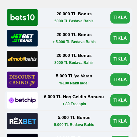
20.000 TL Bonus
TIKLA
5000 TL Bedava Bahis
20.000 TL Bonus
TIKLA
+ 5.000 TL Bedava Bahis
20.000 TL Bonus
TIKLA
3000 TL Bedava Bahis
5.000 TL'ye Varan
TIKLA
%100 Nakit İade!
6.000 TL Hoş Geldin Bonusu
TIKLA
+ 80 Freespin
5.000 TL Bonus
TIKLA
5.000 TL Bedava Bahis