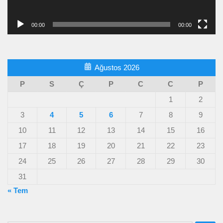
00:00
00:00
Ağustos 2026
P
S
Ç
P
C
C
P
1
2
3
4
5
6
7
8
9
10
11
12
13
14
15
16
17
18
19
20
21
22
23
24
25
26
27
28
29
30
31
« Tem