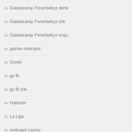
Galatasaray Fenerbahçe derbi
Galatasaray Fenerbahçe izle
Galatasaray Fenerbahçe maçı
gazino metropol
Genel
gs fb
gs fb izle
Haberler
La Liga
metropol casino