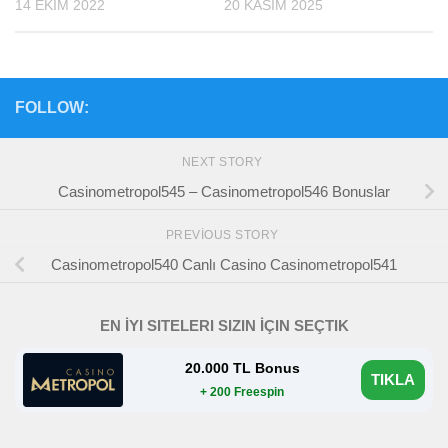
14 EKIM 2022
20 KASIM 2025
FOLLOW:
NEXT STORY
Casinometropol545 – Casinometropol546 Bonuslar
PREVIOUS STORY
Casinometropol540 Canlı Casino Casinometropol541
EN İYI SITELERI SIZIN İÇIN SEÇTIK
20.000 TL Bonus
TIKLA
+ 200 Freespin