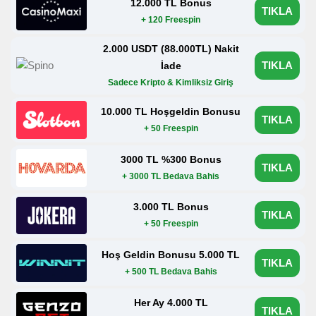
12.000 TL Bonus
TIKLA
+ 120 Freespin
2.000 USDT (88.000TL) Nakit
TIKLA
İade
Sadece Kripto & Kimliksiz Giriş
10.000 TL Hoşgeldin Bonusu
TIKLA
+ 50 Freespin
3000 TL %300 Bonus
TIKLA
+ 3000 TL Bedava Bahis
3.000 TL Bonus
TIKLA
+ 50 Freespin
Hoş Geldin Bonusu 5.000 TL
TIKLA
+ 500 TL Bedava Bahis
Her Ay 4.000 TL
TIKLA