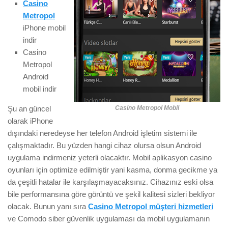
Casino
Metropol
iPhone mobil
indir
Casino
Metropol
Android
mobil indir
Şu an güncel
Casino Metropol Mobil
olarak iPhone
dışındaki neredeyse her telefon Android işletim sistemi ile
çalışmaktadır. Bu yüzden hangi cihaz olursa olsun Android
uygulama indirmeniz yeterli olacaktır. Mobil aplikasyon casino
oyunları için optimize edilmiştir yani kasma, donma gecikme ya
da çeşitli hatalar ile karşılaşmayacaksınız. Cihazınız eski olsa
bile performansına göre görüntü ve şekil kalitesi sizleri bekliyor
olacak. Bunun yanı sıra
Casino Metropol müşteri hizmetleri
ve Comodo siber güvenlik uygulaması da mobil uygulamanın