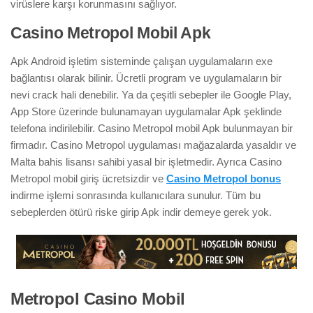
virüslere karşı korunmasını sağlıyor.
Casino Metropol Mobil Apk
Apk Android işletim sisteminde çalışan uygulamaların exe
bağlantısı olarak bilinir. Ücretli program ve uygulamaların bir
nevi crack hali denebilir. Ya da çeşitli sebepler ile Google Play,
App Store üzerinde bulunamayan uygulamalar Apk şeklinde
telefona indirilebilir. Casino Metropol mobil Apk bulunmayan bir
firmadır. Casino Metropol uygulaması mağazalarda yasaldır ve
Malta bahis lisansı sahibi yasal bir işletmedir. Ayrıca Casino
Metropol mobil giriş ücretsizdir ve
Casino Metropol bonus
indirme işlemi sonrasında kullanıcılara sunulur. Tüm bu
sebeplerden ötürü riske girip Apk indir demeye gerek yok.
Metropol Casino Mobil