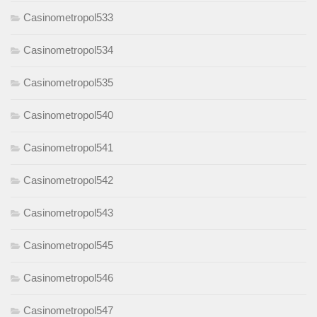
Casinometropol533
Casinometropol534
Casinometropol535
Casinometropol540
Casinometropol541
Casinometropol542
Casinometropol543
Casinometropol545
Casinometropol546
Casinometropol547