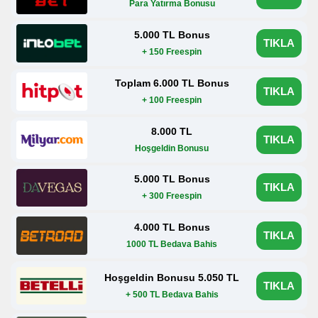
Para Yatırma Bonusu
5.000 TL Bonus
TIKLA
+ 150 Freespin
Toplam 6.000 TL Bonus
TIKLA
+ 100 Freespin
8.000 TL
TIKLA
Hoşgeldin Bonusu
5.000 TL Bonus
TIKLA
+ 300 Freespin
4.000 TL Bonus
TIKLA
1000 TL Bedava Bahis
Hoşgeldin Bonusu 5.050 TL
TIKLA
+ 500 TL Bedava Bahis