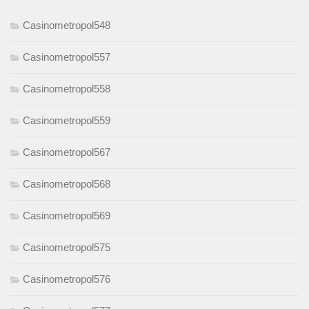
Casinometropol548
Casinometropol557
Casinometropol558
Casinometropol559
Casinometropol567
Casinometropol568
Casinometropol569
Casinometropol575
Casinometropol576