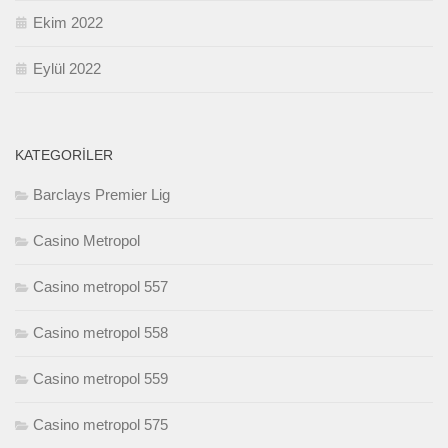
Ekim 2022
Eylül 2022
KATEGORILER
Barclays Premier Lig
Casino Metropol
Casino metropol 557
Casino metropol 558
Casino metropol 559
Casino metropol 575