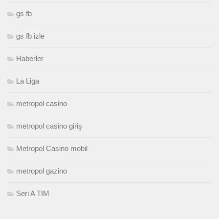
gs fb
gs fb izle
Haberler
La Liga
metropol casino
metropol casino giriş
Metropol Casino mobil
metropol gazino
Seri A TIM