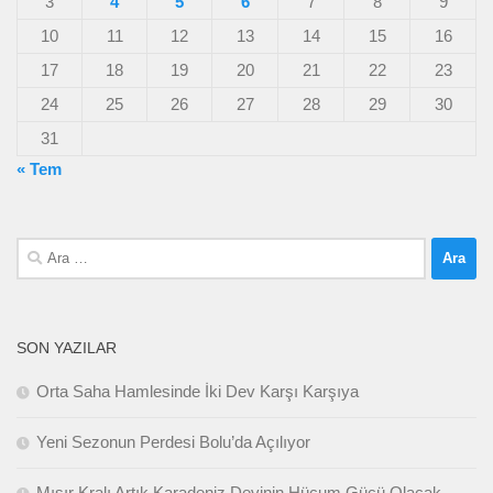
3
4
5
6
7
8
9
10
11
12
13
14
15
16
17
18
19
20
21
22
23
24
25
26
27
28
29
30
31
« Tem
Arama:
SON YAZILAR
Orta Saha Hamlesinde İki Dev Karşı Karşıya
Yeni Sezonun Perdesi Bolu’da Açılıyor