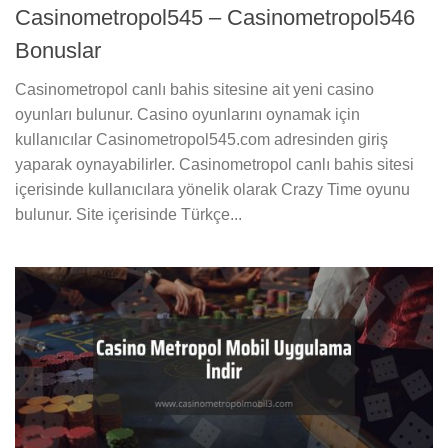
Casinometropol545 – Casinometropol546
Bonuslar
Casinometropol canlı bahis sitesine ait yeni casino
oyunları bulunur. Casino oyunlarını oynamak için
kullanıcılar Casinometropol545.com adresinden giriş
yaparak oynayabilirler. Casinometropol canlı bahis sitesi
içerisinde kullanıcılara yönelik olarak Crazy Time oyunu
bulunur. Site içerisinde Türkçe...