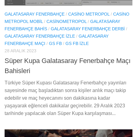
GALATASARAY FENERBAHÇE
/
CASINO METROPOL
/
CASINO
METROPOL MOBIL
/
CASINOMETROPOL
/
GALATASARAY
FENERBAHÇE BAHIS
/
GALATASARAY FENERBAHÇE DERBI
/
GALATASARAY FENERBAHÇE IZLE
/
GALATASARAY
FENERBAHÇE MAÇI
/
GS FB
/
GS FB IZLE
28 ARALIK 2023
Süper Kupa Galatasaray Fenerbahçe Maçı
Bahisleri
Türkiye Süper Kupası Galatasaray Fenerbahçe yayınları
sayesinde maç başladıktan sonra kişiler anlık maçı takip
edebilir ve maç heyecanını son dakikasına kadar
yaşayarak eğlenceli dakikalar geçirebilir. 29 Aralık 2023
tarihinde yapılacak olan Süper Kupa karşılaşması...