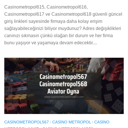
Casinometropol615, Casinometropol616,
Casinometropol617 ve Casinometropol618 güvenli güncel
giriş linkleri sayesinde firmaya daha kolay erişim
sağlayabileceğinizi biliyor muydunuz? Adres değişiklikleri
canınızı sıkmasın çünkü olağan bir durum ve her firma
bunu yaşıyor ve yaşamaya devam edecektir....
CASINOMETROPOL567
/
CASINO METROPOL
/
CASINO