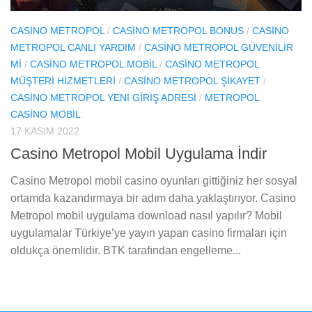
CASINO METROPOL
/
CASINO METROPOL BONUS
/
CASINO
METROPOL CANLI YARDIM
/
CASINO METROPOL GÜVENILIR
MI
/
CASINO METROPOL MOBIL
/
CASINO METROPOL
MÜŞTERI HIZMETLERI
/
CASINO METROPOL ŞIKAYET
/
CASINO METROPOL YENI GIRIŞ ADRESI
/
METROPOL
CASINO MOBIL
17 KASIM 2022
Casino Metropol Mobil Uygulama İndir
Casino Metropol mobil casino oyunları gittiğiniz her sosyal
ortamda kazandırmaya bir adım daha yaklaştırıyor. Casino
Metropol mobil uygulama download nasıl yapılır? Mobil
uygulamalar Türkiye’ye yayın yapan casino firmaları için
oldukça önemlidir. BTK tarafından engelleme...