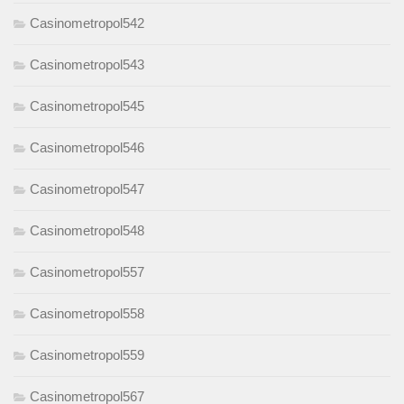
Casinometropol542
Casinometropol543
Casinometropol545
Casinometropol546
Casinometropol547
Casinometropol548
Casinometropol557
Casinometropol558
Casinometropol559
Casinometropol567