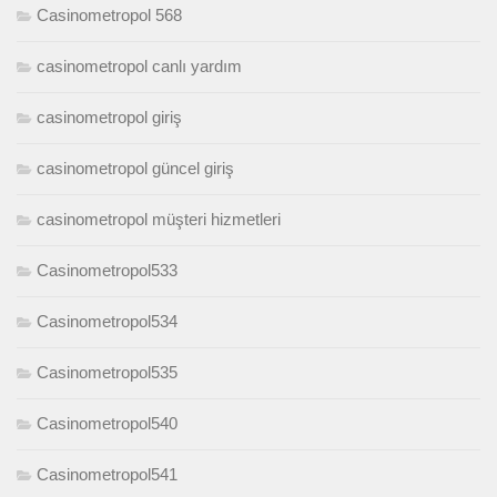
Casinometropol 568
casinometropol canlı yardım
casinometropol giriş
casinometropol güncel giriş
casinometropol müşteri hizmetleri
Casinometropol533
Casinometropol534
Casinometropol535
Casinometropol540
Casinometropol541