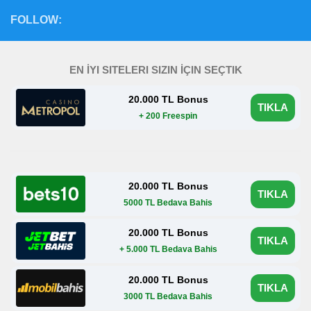
FOLLOW:
EN İYI SITELERI SIZIN İÇIN SEÇTIK
20.000 TL Bonus
TIKLA
+ 200 Freespin
20.000 TL Bonus
TIKLA
5000 TL Bedava Bahis
20.000 TL Bonus
TIKLA
+ 5.000 TL Bedava Bahis
20.000 TL Bonus
TIKLA
3000 TL Bedava Bahis