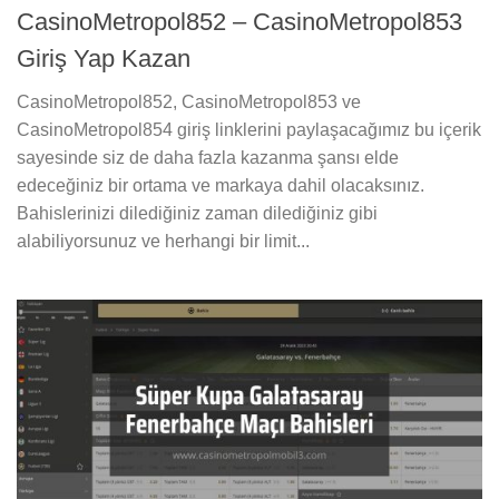
CasinoMetropol852 – CasinoMetropol853
Giriş Yap Kazan
CasinoMetropol852, CasinoMetropol853 ve
CasinoMetropol854 giriş linklerini paylaşacağımız bu içerik
sayesinde siz de daha fazla kazanma şansı elde
edeceğiniz bir ortama ve markaya dahil olacaksınız.
Bahislerinizi dilediğiniz zaman dilediğiniz gibi
alabiliyorsunuz ve herhangi bir limit...