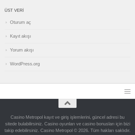
ÜST VERI
Oturum aç
Kayıt akışı
Yorum akışı
WordPress.org
Casino Metropol kayıt ve giriş işlemlerini, güncel adresi bu
sitede bulabilirsiniz. Casino oyunları ve casino bonusları için bizi
takip edebilirsiniz. Casino Metropol © 2026. Tüm hakları saklıdır.