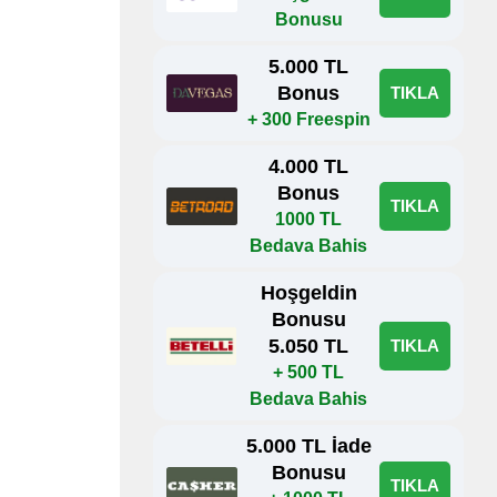
Bonusu
5.000 TL
Bonus
TIKLA
+ 300 Freespin
4.000 TL
Bonus
TIKLA
1000 TL
Bedava Bahis
Hoşgeldin
Bonusu
5.050 TL
TIKLA
+ 500 TL
Bedava Bahis
5.000 TL İade
Bonusu
TIKLA