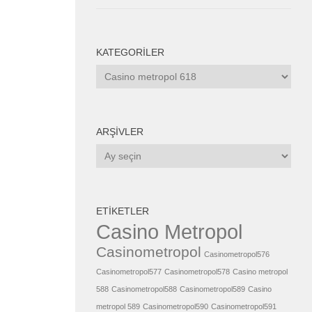
KATEGORILER
Kategoriler
ARŞIVLER
Arşivler
ETIKETLER
Casino Metropol
Casinometropol
Casinometropol576
Casinometropol577
Casinometropol578
Casino metropol
588
Casinometropol588
Casinometropol589
Casino
metropol 589
Casinometropol590
Casinometropol591