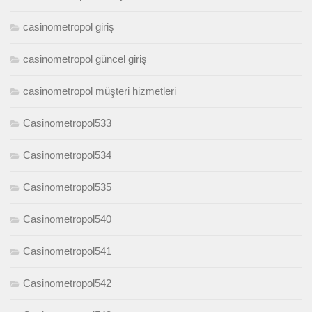
casinometropol giriş
casinometropol güncel giriş
casinometropol müşteri hizmetleri
Casinometropol533
Casinometropol534
Casinometropol535
Casinometropol540
Casinometropol541
Casinometropol542