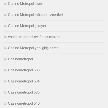
Casino Metropol mobil
Casino Metropol müşteri hizmetleri
Casino Metropol şikayet
casino metropol telefon numarası
Casino Metropol yeni giriş adresi
Casinometropol
Casinometropol 533
Casinometropol 534
Casinometropol 535
Casinometropol 540