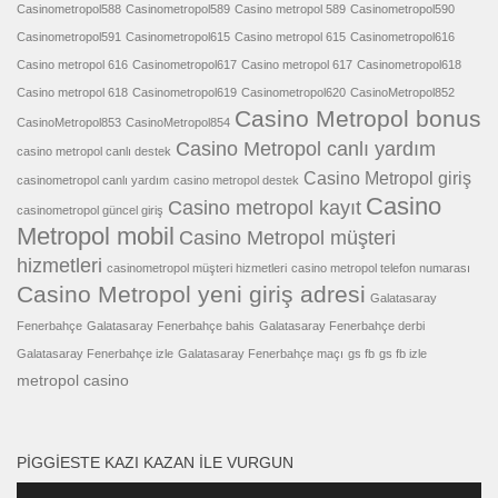
Casinometropol588
Casinometropol589
Casino metropol 589
Casinometropol590
Casinometropol591
Casinometropol615
Casino metropol 615
Casinometropol616
Casino metropol 616
Casinometropol617
Casino metropol 617
Casinometropol618
Casino metropol 618
Casinometropol619
Casinometropol620
CasinoMetropol852
Casino Metropol bonus
CasinoMetropol853
CasinoMetropol854
Casino Metropol canlı yardım
casino metropol canlı destek
Casino Metropol giriş
casinometropol canlı yardım
casino metropol destek
Casino
Casino metropol kayıt
casinometropol güncel giriş
Metropol mobil
Casino Metropol müşteri
hizmetleri
casinometropol müşteri hizmetleri
casino metropol telefon numarası
Casino Metropol yeni giriş adresi
Galatasaray
Fenerbahçe
Galatasaray Fenerbahçe bahis
Galatasaray Fenerbahçe derbi
Galatasaray Fenerbahçe izle
Galatasaray Fenerbahçe maçı
gs fb
gs fb izle
metropol casino
PIGGIESTE KAZI KAZAN ILE VURGUN
Video