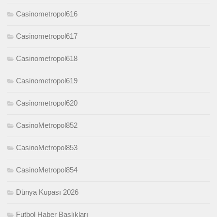
Casinometropol616
Casinometropol617
Casinometropol618
Casinometropol619
Casinometropol620
CasinoMetropol852
CasinoMetropol853
CasinoMetropol854
Dünya Kupası 2026
Futbol Haber Başlıkları