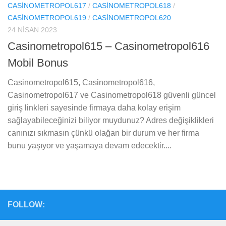
CASINOMETROPOL617
/
CASINOMETROPOL618
/
CASINOMETROPOL619
/
CASINOMETROPOL620
24 NISAN 2023
Casinometropol615 – Casinometropol616
Mobil Bonus
Casinometropol615, Casinometropol616,
Casinometropol617 ve Casinometropol618 güvenli güncel
giriş linkleri sayesinde firmaya daha kolay erişim
sağlayabileceğinizi biliyor muydunuz? Adres değişiklikleri
canınızı sıkmasın çünkü olağan bir durum ve her firma
bunu yaşıyor ve yaşamaya devam edecektir....
FOLLOW: