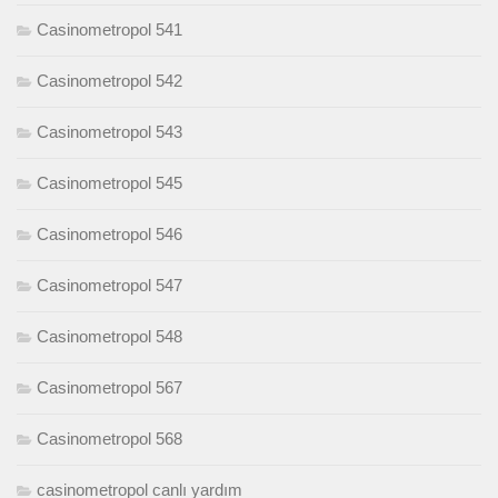
Casinometropol 541
Casinometropol 542
Casinometropol 543
Casinometropol 545
Casinometropol 546
Casinometropol 547
Casinometropol 548
Casinometropol 567
Casinometropol 568
casinometropol canlı yardım