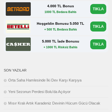
4.000 TL Bonus
TIKLA
1000 TL Bedava Bahis
Hoşgeldin Bonusu 5.050 TL
TIKLA
+ 500 TL Bedava Bahis
5.000 TL İade Bonusu
TIKLA
+ 1000 TL Risksiz Bahis
SON YAZILAR
Orta Saha Hamlesinde İki Dev Karşı Karşıya
Yeni Sezonun Perdesi Bolu’da Açılıyor
Mısır Kralı Artık Karadeniz Devinin Hücum Gücü Olacak