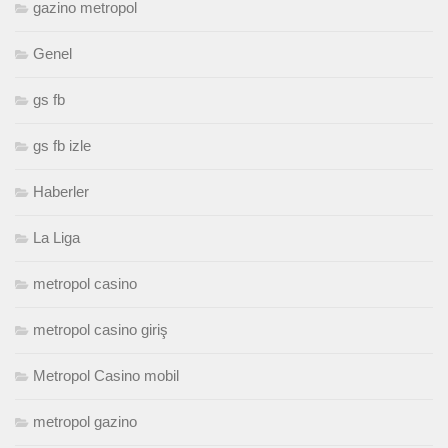
gazino metropol
Genel
gs fb
gs fb izle
Haberler
La Liga
metropol casino
metropol casino giriş
Metropol Casino mobil
metropol gazino