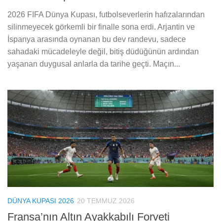
2026 FIFA Dünya Kupası, futbolseverlerin hafızalarından
silinmeyecek görkemli bir finalle sona erdi. Arjantin ve
İspanya arasında oynanan bu dev randevu, sadece
sahadaki mücadeleyle değil, bitiş düdüğünün ardından
yaşanan duygusal anlarla da tarihe geçti. Maçın...
DÜNYA KUPASI 2026
20 TEMMUZ 2026
Fransa’nın Altın Ayakkabılı Forveti