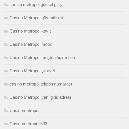
casino metropol güncel giriş
Casino Metropol güvenilir mi
Casino metropol kayıt
Casino Metropol mobil
Casino Metropol müşteri hizmetleri
Casino Metropol şikayet
casino metropol telefon numarası
Casino Metropol yeni giriş adresi
Casinometropol
Casinometropol 533