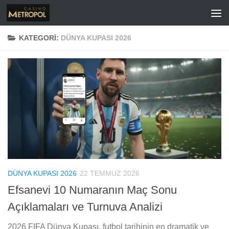
İçeriğe geç
KATEGORI:
DÜNYA KUPASI 2026
DÜNYA KUPASI 2026
22 TEMMUZ 2026
Efsanevi 10 Numaranın Maç Sonu
Açıklamaları ve Turnuva Analizi
2026 FIFA Dünya Kupası, futbol tarihinin en dramatik ve