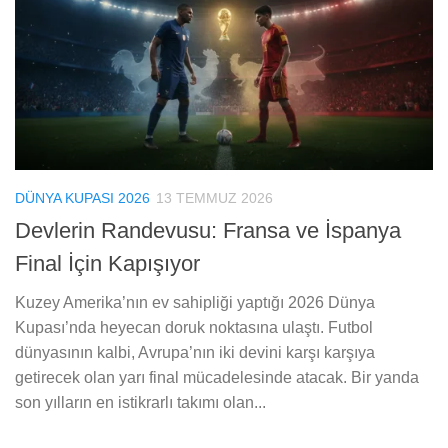
DÜNYA KUPASI 2026
13 TEMMUZ 2026
Devlerin Randevusu: Fransa ve İspanya
Final İçin Kapışıyor
Kuzey Amerika’nın ev sahipliği yaptığı 2026 Dünya
Kupası’nda heyecan doruk noktasına ulaştı. Futbol
dünyasının kalbi, Avrupa’nın iki devini karşı karşıya
getirecek olan yarı final mücadelesinde atacak. Bir yanda
son yılların en istikrarlı takımı olan...