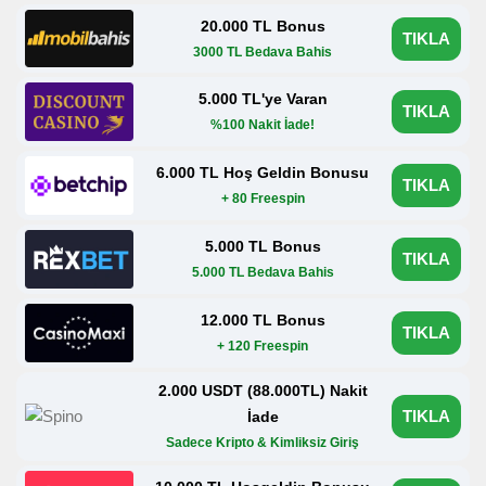
20.000 TL Bonus
TIKLA
3000 TL Bedava Bahis
5.000 TL'ye Varan
TIKLA
%100 Nakit İade!
6.000 TL Hoş Geldin Bonusu
TIKLA
+ 80 Freespin
5.000 TL Bonus
TIKLA
5.000 TL Bedava Bahis
12.000 TL Bonus
TIKLA
+ 120 Freespin
2.000 USDT (88.000TL) Nakit
TIKLA
İade
Sadece Kripto & Kimliksiz Giriş