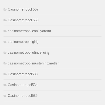
Casinometropol 567
Casinometropol 568
casinometropol canlı yardım
casinometropol giriş
casinometropol güncel giriş
casinometropol müşteri hizmetleri
Casinometropol533
Casinometropol534
Casinometropol535