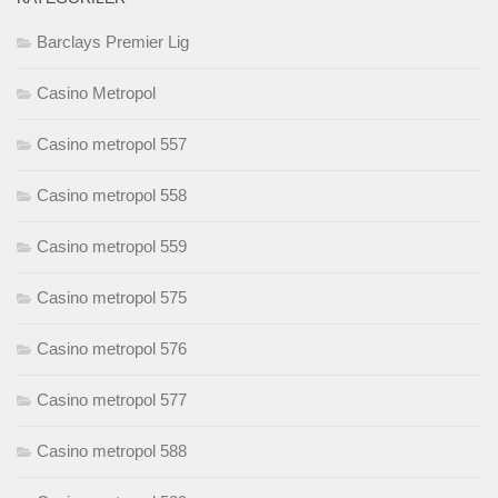
Barclays Premier Lig
Casino Metropol
Casino metropol 557
Casino metropol 558
Casino metropol 559
Casino metropol 575
Casino metropol 576
Casino metropol 577
Casino metropol 588