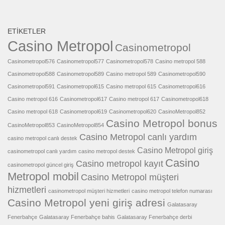
ETIKETLER
Casino Metropol
Casinometropol
Casinometropol576
Casinometropol577
Casinometropol578
Casino metropol 588
Casinometropol588
Casinometropol589
Casino metropol 589
Casinometropol590
Casinometropol591
Casinometropol615
Casino metropol 615
Casinometropol616
Casino metropol 616
Casinometropol617
Casino metropol 617
Casinometropol618
Casino metropol 618
Casinometropol619
Casinometropol620
CasinoMetropol852
Casino Metropol bonus
CasinoMetropol853
CasinoMetropol854
Casino Metropol canlı yardım
casino metropol canlı destek
Casino Metropol giriş
casinometropol canlı yardım
casino metropol destek
Casino
Casino metropol kayıt
casinometropol güncel giriş
Metropol mobil
Casino Metropol müşteri
hizmetleri
casinometropol müşteri hizmetleri
casino metropol telefon numarası
Casino Metropol yeni giriş adresi
Galatasaray
Fenerbahçe
Galatasaray Fenerbahçe bahis
Galatasaray Fenerbahçe derbi