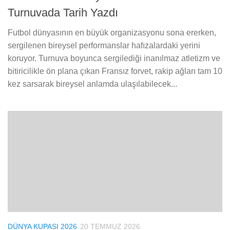
Turnuvada Tarih Yazdı
Futbol dünyasının en büyük organizasyonu sona ererken,
sergilenen bireysel performanslar hafızalardaki yerini
koruyor. Turnuva boyunca sergilediği inanılmaz atletizm ve
bitiricilikle ön plana çıkan Fransız forvet, rakip ağları tam 10
kez sarsarak bireysel anlamda ulaşılabilecek...
DÜNYA KUPASI 2026
20 TEMMUZ 2026