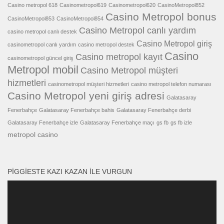
Casino metropol 618
Casinometropol619
Casinometropol620
CasinoMetropol852
Casino Metropol bonus
CasinoMetropol853
CasinoMetropol854
Casino Metropol canlı yardım
casino metropol canlı destek
Casino Metropol giriş
casinometropol canlı yardım
casino metropol destek
Casino
Casino metropol kayıt
casinometropol güncel giriş
Metropol mobil
Casino Metropol müşteri
hizmetleri
casinometropol müşteri hizmetleri
casino metropol telefon numarası
Casino Metropol yeni giriş adresi
Galatasaray
Fenerbahçe
Galatasaray Fenerbahçe bahis
Galatasaray Fenerbahçe derbi
Galatasaray Fenerbahçe izle
Galatasaray Fenerbahçe maçı
gs fb
gs fb izle
metropol casino
PIGGIESTE KAZI KAZAN ILE VURGUN
Video
oynatıcı