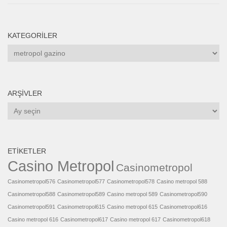
KATEGORILER
Kategoriler
ARŞIVLER
Arşivler
ETIKETLER
Casino Metropol
Casinometropol
Casinometropol576
Casinometropol577
Casinometropol578
Casino metropol 588
Casinometropol588
Casinometropol589
Casino metropol 589
Casinometropol590
Casinometropol591
Casinometropol615
Casino metropol 615
Casinometropol616
Casino metropol 616
Casinometropol617
Casino metropol 617
Casinometropol618