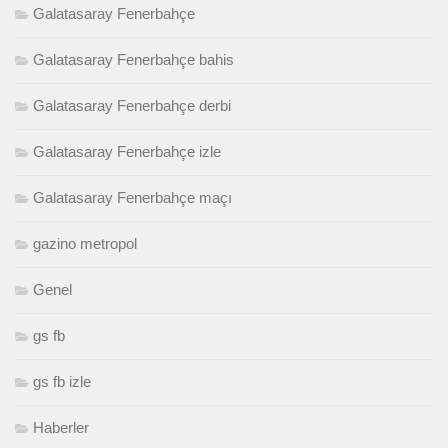
Galatasaray Fenerbahçe
Galatasaray Fenerbahçe bahis
Galatasaray Fenerbahçe derbi
Galatasaray Fenerbahçe izle
Galatasaray Fenerbahçe maçı
gazino metropol
Genel
gs fb
gs fb izle
Haberler