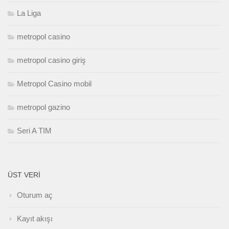
La Liga
metropol casino
metropol casino giriş
Metropol Casino mobil
metropol gazino
Seri A TIM
ÜST VERI
Oturum aç
Kayıt akışı