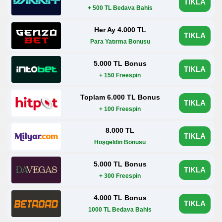
TIKLA
+ 500 TL Bedava Bahis
Her Ay 4.000 TL
TIKLA
Para Yatırma Bonusu
5.000 TL Bonus
TIKLA
+ 150 Freespin
Toplam 6.000 TL Bonus
TIKLA
+ 100 Freespin
8.000 TL
TIKLA
Hoşgeldin Bonusu
5.000 TL Bonus
TIKLA
+ 300 Freespin
4.000 TL Bonus
TIKLA
1000 TL Bedava Bahis