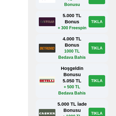
Bonusu
5.000 TL
Bonus
TIKLA
+ 300 Freespin
4.000 TL
Bonus
TIKLA
1000 TL
Bedava Bahis
Hoşgeldin
Bonusu
5.050 TL
TIKLA
+ 500 TL
Bedava Bahis
5.000 TL İade
Bonusu
TIKLA