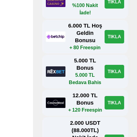
TIKLA
%100 Nakit
İade!
6.000 TL Hoş
Geldin
TIKLA
Bonusu
+ 80 Freespin
5.000 TL
Bonus
TIKLA
5.000 TL
Bedava Bahis
12.000 TL
Bonus
TIKLA
+ 120 Freespin
2.000 USDT
(88.000TL)