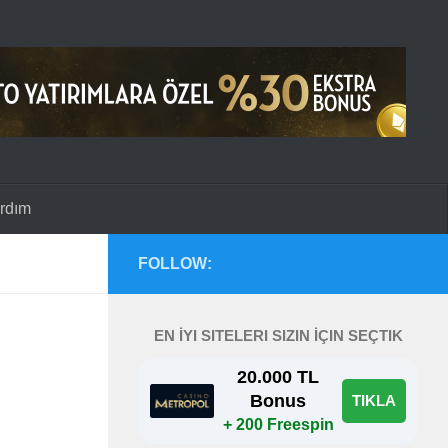
ardım
FOLLOW:
EN İYI SITELERI SIZIN İÇIN SEÇTIK
20.000 TL
Bonus
TIKLA
+ 200 Freespin