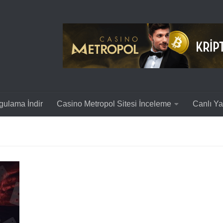
gulama İndir
Casino Metropol Sitesi İnceleme
Canlı Y