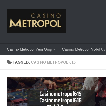
İçeriğe geç
Casino Metropol Yeni Giriş
Casino Metropol Mobil Uy
TAGGED:
CASINO METROPOL 615