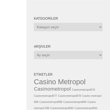
KATEGORILER
Kategoriler
ARŞIVLER
Arşivler
ETIKETLER
Casino Metropol
Casinometropol
Casinometropol576
Casinometropol577
Casinometropol578
Casino metropol
588
Casinometropol588
Casinometropol589
Casino
metropol 589
Casinometropol590
Casinometropol591