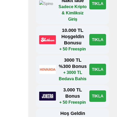
Nakit İade
TIKLA
Sadece Kripto
& Kimliksiz
Giriş
10.000 TL
Hoşgeldin
TIKLA
Bonusu
+ 50 Freespin
3000 TL
%300 Bonus
TIKLA
+ 3000 TL
Bedava Bahis
3.000 TL
Bonus
TIKLA
+ 50 Freespin
Hoş Geldin