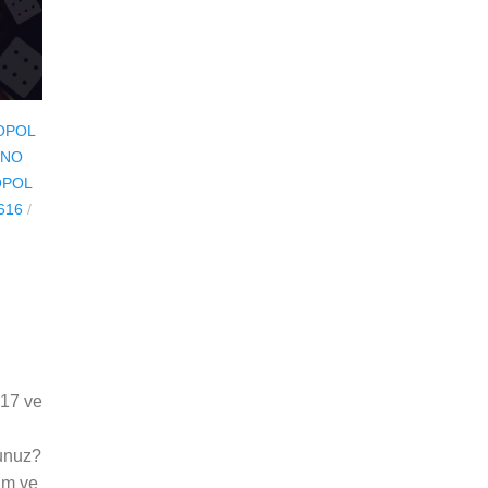
OPOL
INO
OPOL
616
/
17 ve
dunuz?
um ve