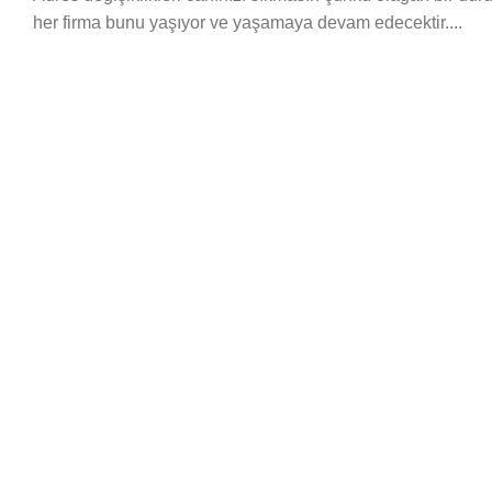
her firma bunu yaşıyor ve yaşamaya devam edecektir....