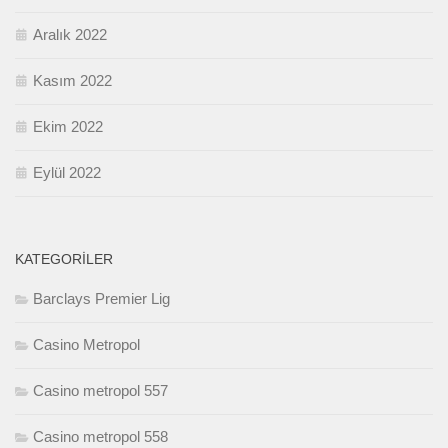
Aralık 2022
Kasım 2022
Ekim 2022
Eylül 2022
KATEGORILER
Barclays Premier Lig
Casino Metropol
Casino metropol 557
Casino metropol 558