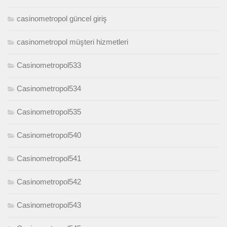
casinometropol güncel giriş
casinometropol müşteri hizmetleri
Casinometropol533
Casinometropol534
Casinometropol535
Casinometropol540
Casinometropol541
Casinometropol542
Casinometropol543