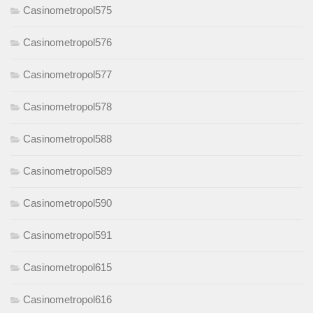
Casinometropol575
Casinometropol576
Casinometropol577
Casinometropol578
Casinometropol588
Casinometropol589
Casinometropol590
Casinometropol591
Casinometropol615
Casinometropol616