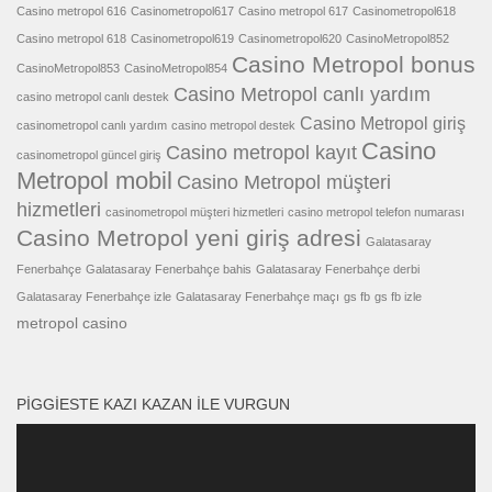
Casino metropol 616
Casinometropol617
Casino metropol 617
Casinometropol618
Casino metropol 618
Casinometropol619
Casinometropol620
CasinoMetropol852
Casino Metropol bonus
CasinoMetropol853
CasinoMetropol854
Casino Metropol canlı yardım
casino metropol canlı destek
Casino Metropol giriş
casinometropol canlı yardım
casino metropol destek
Casino
Casino metropol kayıt
casinometropol güncel giriş
Metropol mobil
Casino Metropol müşteri
hizmetleri
casinometropol müşteri hizmetleri
casino metropol telefon numarası
Casino Metropol yeni giriş adresi
Galatasaray
Fenerbahçe
Galatasaray Fenerbahçe bahis
Galatasaray Fenerbahçe derbi
Galatasaray Fenerbahçe izle
Galatasaray Fenerbahçe maçı
gs fb
gs fb izle
metropol casino
PIGGIESTE KAZI KAZAN ILE VURGUN
Video
oynatıcı