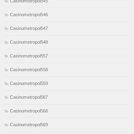
Casinometropol545
Casinometropol546
Casinometropol547
Casinometropol548
Casinometropol557
Casinometropol558
Casinometropol559
Casinometropol567
Casinometropol568
Casinometropol569