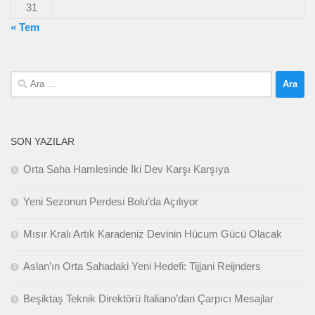
31
« Tem
Arama:
SON YAZILAR
Orta Saha Hamlesinde İki Dev Karşı Karşıya
Yeni Sezonun Perdesi Bolu’da Açılıyor
Mısır Kralı Artık Karadeniz Devinin Hücum Gücü Olacak
Aslan’ın Orta Sahadaki Yeni Hedefi: Tijjani Reijnders
Beşiktaş Teknik Direktörü Italiano’dan Çarpıcı Mesajlar