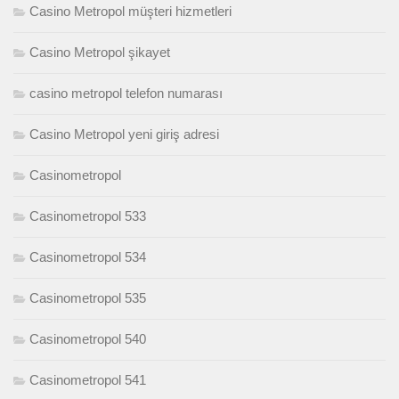
Casino Metropol müşteri hizmetleri
Casino Metropol şikayet
casino metropol telefon numarası
Casino Metropol yeni giriş adresi
Casinometropol
Casinometropol 533
Casinometropol 534
Casinometropol 535
Casinometropol 540
Casinometropol 541