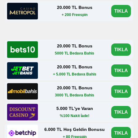
20.000 TL Bonus
TIKLA
+ 200 Freespin
20.000 TL Bonus
TIKLA
5000 TL Bedava Bahis
20.000 TL Bonus
TIKLA
+ 5.000 TL Bedava Bahis
20.000 TL Bonus
TIKLA
3000 TL Bedava Bahis
5.000 TL'ye Varan
TIKLA
%100 Nakit İade!
6.000 TL Hoş Geldin Bonusu
TIKLA
+ 80 Freespin