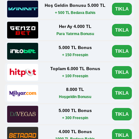
Hoş Geldin Bonusu 5.000 TL
TIKLA
+ 500 TL Bedava Bahis
Her Ay 4.000 TL
TIKLA
Para Yatırma Bonusu
5.000 TL Bonus
TIKLA
+ 150 Freespin
Toplam 6.000 TL Bonus
TIKLA
+ 100 Freespin
8.000 TL
TIKLA
Hoşgeldin Bonusu
5.000 TL Bonus
TIKLA
+ 300 Freespin
4.000 TL Bonus
TIKLA