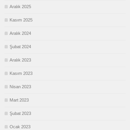
Aralık 2025
Kasım 2025
Aralık 2024
Şubat 2024
Aralık 2023
Kasım 2023
Nisan 2023
Mart 2023
Şubat 2023
Ocak 2023