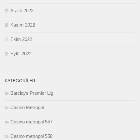
Aralık 2022
Kasım 2022
Ekim 2022
Eylül 2022
KATEGORILER
Barclays Premier Lig
Casino Metropol
Casino metropol 557
Casino metropol 558