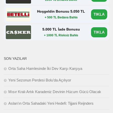
Hoşgeldin Bonusu 5.050 TL
TIKLA
+ 500 TL Bedava Bahis
5.000 TL İade Bonusu
TIKLA
+ 1000 TL Risksiz Bahis
SON YAZILAR
Orta Saha Hamlesinde İki Dev Karşı Karşıya
Yeni Sezonun Perdesi Bolu’da Açılıyor
Mısır Kralı Artık Karadeniz Devinin Hücum Gücü Olacak
Aslan’ın Orta Sahadaki Yeni Hedefi: Tijjani Reijnders