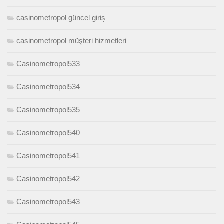
casinometropol güncel giriş
casinometropol müşteri hizmetleri
Casinometropol533
Casinometropol534
Casinometropol535
Casinometropol540
Casinometropol541
Casinometropol542
Casinometropol543