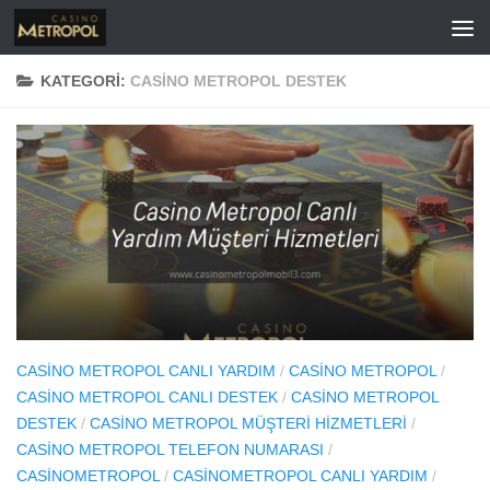
İçeriğe geç
KATEGORI:
CASINO METROPOL DESTEK
CASINO METROPOL CANLI YARDIM
/
CASINO METROPOL
/
CASINO METROPOL CANLI DESTEK
/
CASINO METROPOL
DESTEK
/
CASINO METROPOL MÜŞTERI HIZMETLERI
/
CASINO METROPOL TELEFON NUMARASI
/
CASINOMETROPOL
/
CASINOMETROPOL CANLI YARDIM
/