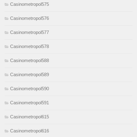
Casinometropol575
Casinometropol576
Casinometropol577
Casinometropol578
Casinometropol588
Casinometropol589
Casinometropol590
Casinometropol591
Casinometropol615
Casinometropol616