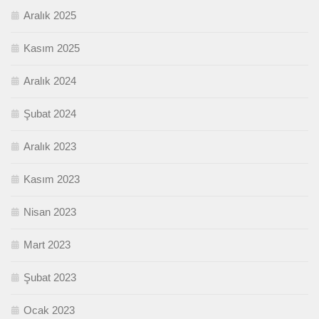
Aralık 2025
Kasım 2025
Aralık 2024
Şubat 2024
Aralık 2023
Kasım 2023
Nisan 2023
Mart 2023
Şubat 2023
Ocak 2023