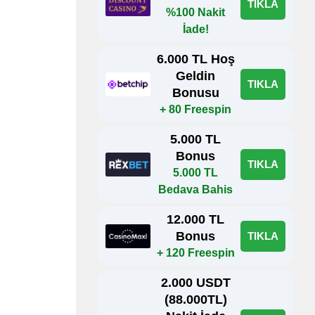
TIKLA
%100 Nakit
İade!
6.000 TL Hoş
Geldin
TIKLA
Bonusu
+ 80 Freespin
5.000 TL
Bonus
TIKLA
5.000 TL
Bedava Bahis
12.000 TL
Bonus
TIKLA
+ 120 Freespin
2.000 USDT
(88.000TL)