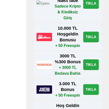
Nakit İade
TIKLA
Sadece Kripto
& Kimliksiz
Giriş
10.000 TL
Hoşgeldin
TIKLA
Bonusu
+ 50 Freespin
3000 TL
%300 Bonus
TIKLA
+ 3000 TL
Bedava Bahis
3.000 TL
Bonus
TIKLA
+ 50 Freespin
Hoş Geldin