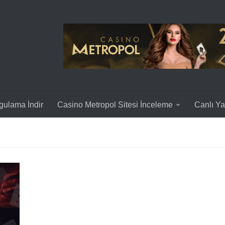
gulama İndir
Casino Metropol Sitesi İnceleme
Canlı Y