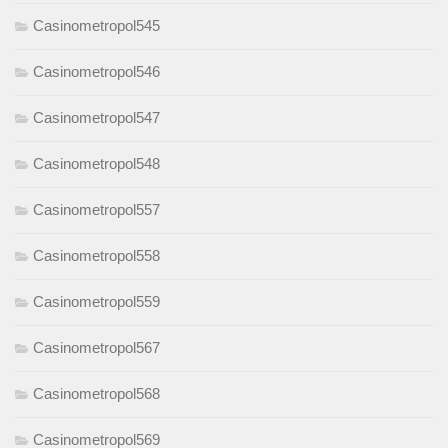
Casinometropol545
Casinometropol546
Casinometropol547
Casinometropol548
Casinometropol557
Casinometropol558
Casinometropol559
Casinometropol567
Casinometropol568
Casinometropol569