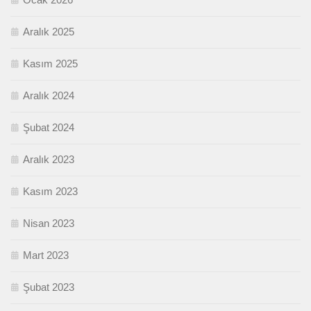
Aralık 2025
Kasım 2025
Aralık 2024
Şubat 2024
Aralık 2023
Kasım 2023
Nisan 2023
Mart 2023
Şubat 2023