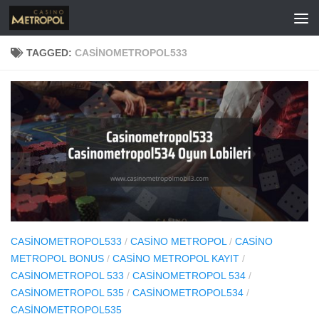
İçeriğe geç
TAGGED:
CASINOMETROPOL533
CASINOMETROPOL533
/
CASINO METROPOL
/
CASINO
METROPOL BONUS
/
CASINO METROPOL KAYIT
/
CASINOMETROPOL 533
/
CASINOMETROPOL 534
/
CASINOMETROPOL 535
/
CASINOMETROPOL534
/
CASINOMETROPOL535