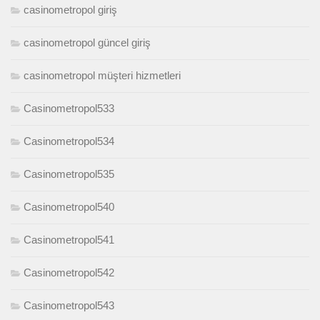
casinometropol giriş
casinometropol güncel giriş
casinometropol müşteri hizmetleri
Casinometropol533
Casinometropol534
Casinometropol535
Casinometropol540
Casinometropol541
Casinometropol542
Casinometropol543