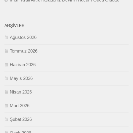
ARŞIVLER
Ağustos 2026
Temmuz 2026
Haziran 2026
Mayıs 2026
Nisan 2026
Mart 2026
Şubat 2026
Ocak 2026