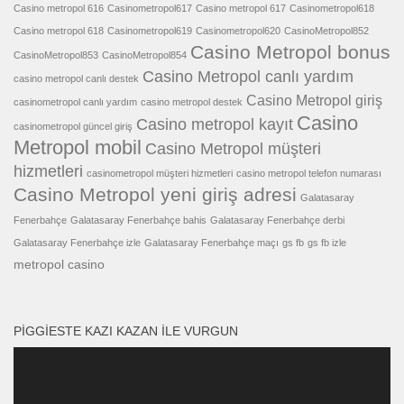
Casino metropol 616
Casinometropol617
Casino metropol 617
Casinometropol618
Casino metropol 618
Casinometropol619
Casinometropol620
CasinoMetropol852
Casino Metropol bonus
CasinoMetropol853
CasinoMetropol854
Casino Metropol canlı yardım
casino metropol canlı destek
Casino Metropol giriş
casinometropol canlı yardım
casino metropol destek
Casino
Casino metropol kayıt
casinometropol güncel giriş
Metropol mobil
Casino Metropol müşteri
hizmetleri
casinometropol müşteri hizmetleri
casino metropol telefon numarası
Casino Metropol yeni giriş adresi
Galatasaray
Fenerbahçe
Galatasaray Fenerbahçe bahis
Galatasaray Fenerbahçe derbi
Galatasaray Fenerbahçe izle
Galatasaray Fenerbahçe maçı
gs fb
gs fb izle
metropol casino
PIGGIESTE KAZI KAZAN ILE VURGUN
Video
oynatıcı