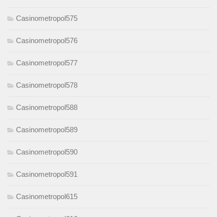
Casinometropol575
Casinometropol576
Casinometropol577
Casinometropol578
Casinometropol588
Casinometropol589
Casinometropol590
Casinometropol591
Casinometropol615