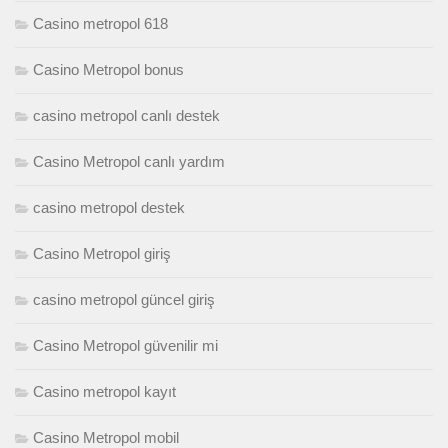
Casino metropol 618
Casino Metropol bonus
casino metropol canlı destek
Casino Metropol canlı yardım
casino metropol destek
Casino Metropol giriş
casino metropol güncel giriş
Casino Metropol güvenilir mi
Casino metropol kayıt
Casino Metropol mobil