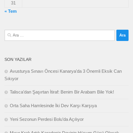
31
« Tem
Arama:
SON YAZILAR
Avusturya Sınavı Öncesi Kanarya’da 3 Önemli Eksik Can
Sıkıyor
Talisca’dan Şaşırtan İtiraf: Benim Bir Arabam Bile Yok!
Orta Saha Hamlesinde İki Dev Karşı Karşıya
Yeni Sezonun Perdesi Bolu’da Açılıyor
Mısır Kralı Artık Karadeniz Devinin Hücum Gücü Olacak