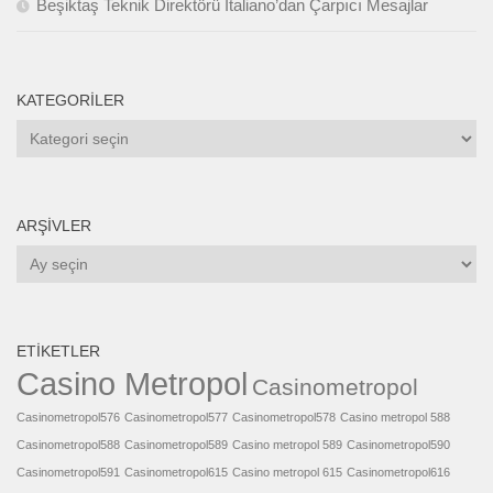
Beşiktaş Teknik Direktörü Italiano’dan Çarpıcı Mesajlar
KATEGORILER
Kategoriler
ARŞIVLER
Arşivler
ETIKETLER
Casino Metropol
Casinometropol
Casinometropol576
Casinometropol577
Casinometropol578
Casino metropol 588
Casinometropol588
Casinometropol589
Casino metropol 589
Casinometropol590
Casinometropol591
Casinometropol615
Casino metropol 615
Casinometropol616