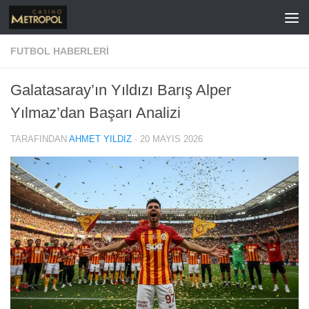
İçeriğe geç
FUTBOL HABERLERI
Galatasaray’ın Yıldızı Barış Alper
Yılmaz’dan Başarı Analizi
TARAFINDAN
AHMET YILDIZ
·
20 MAYIS 2026