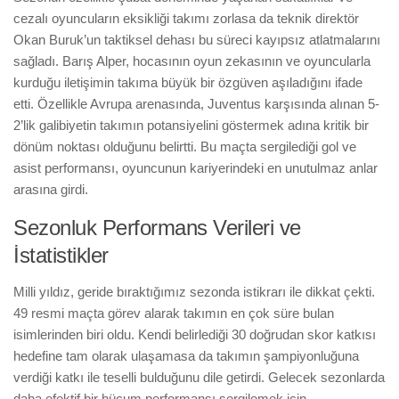
cezalı oyuncuların eksikliği takımı zorlasa da teknik direktör
Okan Buruk’un taktiksel dehası bu süreci kayıpsız atlatmalarını
sağladı. Barış Alper, hocasının oyun zekasının ve oyuncularla
kurduğu iletişimin takıma büyük bir özgüven aşıladığını ifade
etti. Özellikle Avrupa arenasında, Juventus karşısında alınan 5-
2’lik galibiyetin takımın potansiyelini göstermek adına kritik bir
dönüm noktası olduğunu belirtti. Bu maçta sergilediği gol ve
asist performansı, oyuncunun kariyerindeki en unutulmaz anlar
arasına girdi.
Sezonluk Performans Verileri ve
İstatistikler
Milli yıldız, geride bıraktığımız sezonda istikrarı ile dikkat çekti.
49 resmi maçta görev alarak takımın en çok süre bulan
isimlerinden biri oldu. Kendi belirlediği 30 doğrudan skor katkısı
hedefine tam olarak ulaşamasa da takımın şampiyonluğuna
verdiği katkı ile teselli bulduğunu dile getirdi. Gelecek sezonlarda
daha efektif bir hücum performansı sergilemek için