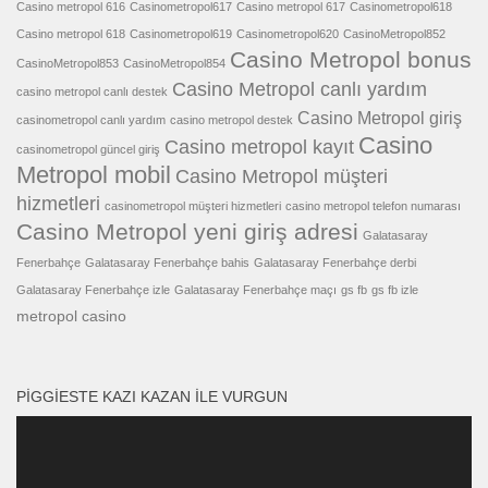
Casino metropol 616
Casinometropol617
Casino metropol 617
Casinometropol618
Casino metropol 618
Casinometropol619
Casinometropol620
CasinoMetropol852
Casino Metropol bonus
CasinoMetropol853
CasinoMetropol854
Casino Metropol canlı yardım
casino metropol canlı destek
Casino Metropol giriş
casinometropol canlı yardım
casino metropol destek
Casino
Casino metropol kayıt
casinometropol güncel giriş
Metropol mobil
Casino Metropol müşteri
hizmetleri
casinometropol müşteri hizmetleri
casino metropol telefon numarası
Casino Metropol yeni giriş adresi
Galatasaray
Fenerbahçe
Galatasaray Fenerbahçe bahis
Galatasaray Fenerbahçe derbi
Galatasaray Fenerbahçe izle
Galatasaray Fenerbahçe maçı
gs fb
gs fb izle
metropol casino
PIGGIESTE KAZI KAZAN ILE VURGUN
Video
oynatıcı