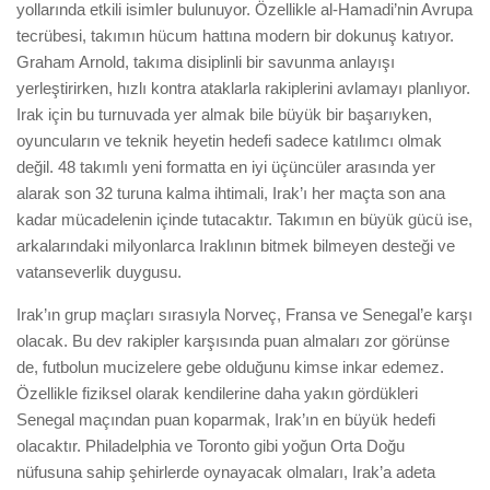
yollarında etkili isimler bulunuyor. Özellikle al-Hamadi’nin Avrupa
tecrübesi, takımın hücum hattına modern bir dokunuş katıyor.
Graham Arnold, takıma disiplinli bir savunma anlayışı
yerleştirirken, hızlı kontra ataklarla rakiplerini avlamayı planlıyor.
Irak için bu turnuvada yer almak bile büyük bir başarıyken,
oyuncuların ve teknik heyetin hedefi sadece katılımcı olmak
değil. 48 takımlı yeni formatta en iyi üçüncüler arasında yer
alarak son 32 turuna kalma ihtimali, Irak’ı her maçta son ana
kadar mücadelenin içinde tutacaktır. Takımın en büyük gücü ise,
arkalarındaki milyonlarca Iraklının bitmek bilmeyen desteği ve
vatanseverlik duygusu.
Irak’ın grup maçları sırasıyla Norveç, Fransa ve Senegal’e karşı
olacak. Bu dev rakipler karşısında puan almaları zor görünse
de, futbolun mucizelere gebe olduğunu kimse inkar edemez.
Özellikle fiziksel olarak kendilerine daha yakın gördükleri
Senegal maçından puan koparmak, Irak’ın en büyük hedefi
olacaktır. Philadelphia ve Toronto gibi yoğun Orta Doğu
nüfusuna sahip şehirlerde oynayacak olmaları, Irak’a adeta