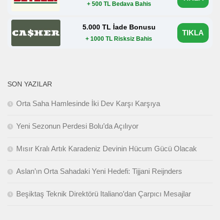
+ 500 TL Bedava Bahis
5.000 TL İade Bonusu
TIKLA
+ 1000 TL Risksiz Bahis
SON YAZILAR
Orta Saha Hamlesinde İki Dev Karşı Karşıya
Yeni Sezonun Perdesi Bolu’da Açılıyor
Mısır Kralı Artık Karadeniz Devinin Hücum Gücü Olacak
Aslan’ın Orta Sahadaki Yeni Hedefi: Tijjani Reijnders
Beşiktaş Teknik Direktörü Italiano’dan Çarpıcı Mesajlar