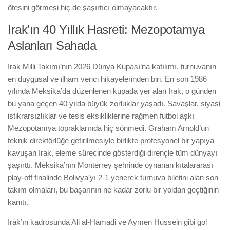
ötesini görmesi hiç de şaşırtıcı olmayacaktır.
Irak’ın 40 Yıllık Hasreti: Mezopotamya
Aslanları Sahada
Irak Milli Takımı’nın 2026 Dünya Kupası’na katılımı, turnuvanın
en duygusal ve ilham verici hikayelerinden biri. En son 1986
yılında Meksika’da düzenlenen kupada yer alan Irak, o günden
bu yana geçen 40 yılda büyük zorluklar yaşadı. Savaşlar, siyasi
istikrarsızlıklar ve tesis eksikliklerine rağmen futbol aşkı
Mezopotamya topraklarında hiç sönmedi. Graham Arnold’un
teknik direktörlüğe getirilmesiyle birlikte profesyonel bir yapıya
kavuşan Irak, eleme sürecinde gösterdiği dirençle tüm dünyayı
şaşırttı. Meksika’nın Monterrey şehrinde oynanan kıtalararası
play-off finalinde Bolivya’yı 2-1 yenerek turnuva biletini alan son
takım olmaları, bu başarının ne kadar zorlu bir yoldan geçtiğinin
kanıtı.
Irak’ın kadrosunda Ali al-Hamadi ve Aymen Hussein gibi gol