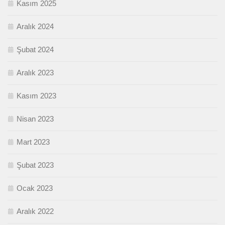
Kasım 2025
Aralık 2024
Şubat 2024
Aralık 2023
Kasım 2023
Nisan 2023
Mart 2023
Şubat 2023
Ocak 2023
Aralık 2022