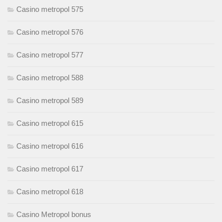
Casino metropol 575
Casino metropol 576
Casino metropol 577
Casino metropol 588
Casino metropol 589
Casino metropol 615
Casino metropol 616
Casino metropol 617
Casino metropol 618
Casino Metropol bonus