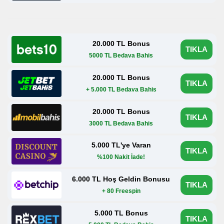
20.000 TL Bonus
TIKLA
5000 TL Bedava Bahis
20.000 TL Bonus
TIKLA
+ 5.000 TL Bedava Bahis
20.000 TL Bonus
TIKLA
3000 TL Bedava Bahis
5.000 TL'ye Varan
TIKLA
%100 Nakit İade!
6.000 TL Hoş Geldin Bonusu
TIKLA
+ 80 Freespin
5.000 TL Bonus
TIKLA