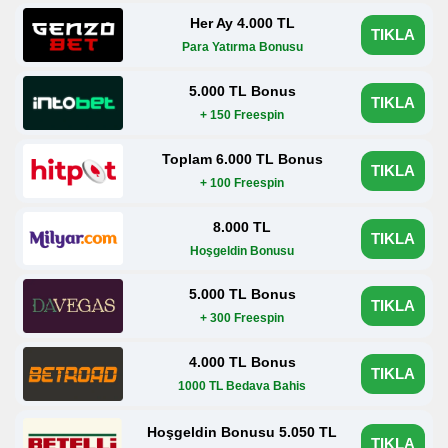
Her Ay 4.000 TL
TIKLA
Para Yatırma Bonusu
5.000 TL Bonus
TIKLA
+ 150 Freespin
Toplam 6.000 TL Bonus
TIKLA
+ 100 Freespin
8.000 TL
TIKLA
Hoşgeldin Bonusu
5.000 TL Bonus
TIKLA
+ 300 Freespin
4.000 TL Bonus
TIKLA
1000 TL Bedava Bahis
Hoşgeldin Bonusu 5.050 TL
TIKLA