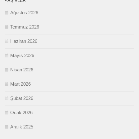
ARŞIVLER
Ağustos 2026
Temmuz 2026
Haziran 2026
Mayıs 2026
Nisan 2026
Mart 2026
Şubat 2026
Ocak 2026
Aralık 2025