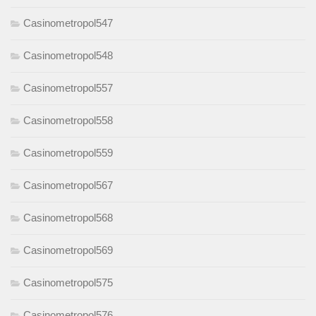
Casinometropol547
Casinometropol548
Casinometropol557
Casinometropol558
Casinometropol559
Casinometropol567
Casinometropol568
Casinometropol569
Casinometropol575
Casinometropol576