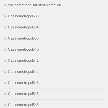
casinometropol müşteri hizmetleri
Casinometropol533
Casinometropol534
Casinometropol535
Casinometropol540
Casinometropol541
Casinometropol542
Casinometropol543
Casinometropol545
Casinometropol546