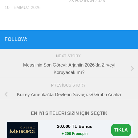
23 HAZIRAN 2026
10 TEMMUZ 2026
FOLLOW:
NEXT STORY
Messi’nin Son Görevi: Arjantin 2026’da Zirveyi
Koruyacak mı?
PREVIOUS STORY
Kuzey Amerika’da Devlerin Savaşı: G Grubu Analizi
EN İYI SITELERI SIZIN İÇIN SEÇTIK
20.000 TL Bonus
TIKLA
+ 200 Freespin