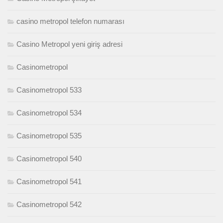
casino metropol telefon numarası
Casino Metropol yeni giriş adresi
Casinometropol
Casinometropol 533
Casinometropol 534
Casinometropol 535
Casinometropol 540
Casinometropol 541
Casinometropol 542