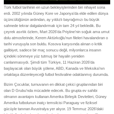
Türk futbol tarihinin en uzun bekleyişlerinden biri nihayet sona
erdi. 2002 yılında Güney Kore ve Japonya’da elde edilen dünya
üçüncülüğünün ardından, ay yıldızlı bayrağımızı bu büyük
sahnede tekrar dalgalandırmak için tam 24 yıl bekledik. Bu
çeyrek asırlık özlem, Mart 2026’da Priştine’nin soğuk ama umut
dolu atmosferinde, Kerem Aktürkoğlu’nun fileleri havalandıran o
tarihi vuruşuyla son buldu. Kosova karşısında alınan o kritik
galibiyet, sadece bir maç sonucu değil, milyonlarca insanın
içindeki sönmeye yüz tutmuş bir hayalin yeniden
canlanmasıydı. Şimdi tüm Türkiye, 11 Haziran 2026’da
başlayacak olan büyük şölene, ABD, Kanada ve Meksika’nın
ortaklaşa düzenleyeceği futbol festivaline odaklanmış durumda.
Bizim Çocuklar, turnuvanın en dikkat çekici gruplarından biri
olan D Grubu’nda mücadele edecek. Bu grupta ev sahibi
olmanın avantajını kullanan Amerika Birleşik Devletleri, Güney
Amerika futbolunun inatçı temsilcisi Paraguay ve fiziksel
gücüyle tanınan Avustralya yer alıyor. 19 Temmuz 2026’daki