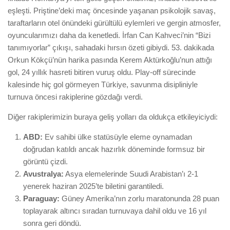
eşleşti. Priştine’deki maç öncesinde yaşanan psikolojik savaş,
taraftarların otel önündeki gürültülü eylemleri ve gergin atmosfer,
oyuncularımızı daha da kenetledi. İrfan Can Kahveci’nin “Bizi
tanımıyorlar” çıkışı, sahadaki hırsın özeti gibiydi. 53. dakikada
Orkun Kökçü’nün harika pasında Kerem Aktürkoğlu’nun attığı
gol, 24 yıllık hasreti bitiren vuruş oldu. Play-off sürecinde
kalesinde hiç gol görmeyen Türkiye, savunma disipliniyle
turnuva öncesi rakiplerine gözdağı verdi.
Diğer rakiplerimizin buraya geliş yolları da oldukça etkileyiciydi:
ABD:
Ev sahibi ülke statüsüyle eleme oynamadan
doğrudan katıldı ancak hazırlık döneminde formsuz bir
görüntü çizdi.
Avustralya:
Asya elemelerinde Suudi Arabistan’ı 2-1
yenerek haziran 2025’te biletini garantiledi.
Paraguay:
Güney Amerika’nın zorlu maratonunda 28 puan
toplayarak altıncı sıradan turnuvaya dahil oldu ve 16 yıl
sonra geri döndü.