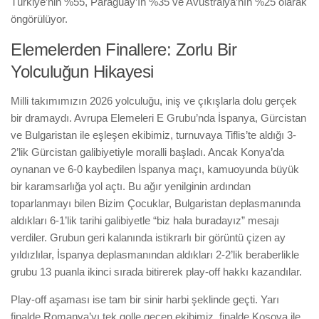
Türkiye’nin %55, Paraguay’ın %35 ve Avustralya’nın %25 olarak
öngörülüyor.
Elemelerden Finallere: Zorlu Bir
Yolculuğun Hikayesi
Milli takımımızın 2026 yolculuğu, iniş ve çıkışlarla dolu gerçek
bir dramaydı. Avrupa Elemeleri E Grubu’nda İspanya, Gürcistan
ve Bulgaristan ile eşleşen ekibimiz, turnuvaya Tiflis’te aldığı 3-
2’lik Gürcistan galibiyetiyle moralli başladı. Ancak Konya’da
oynanan ve 6-0 kaybedilen İspanya maçı, kamuoyunda büyük
bir karamsarlığa yol açtı. Bu ağır yenilginin ardından
toparlanmayı bilen Bizim Çocuklar, Bulgaristan deplasmanında
aldıkları 6-1’lik tarihi galibiyetle “biz hala buradayız” mesajı
verdiler. Grubun geri kalanında istikrarlı bir görüntü çizen ay
yıldızlılar, İspanya deplasmanından aldıkları 2-2’lik beraberlikle
grubu 13 puanla ikinci sırada bitirerek play-off hakkı kazandılar.
Play-off aşaması ise tam bir sinir harbi şeklinde geçti. Yarı
finalde Romanya’yı tek golle geçen ekibimiz, finalde Kosova ile