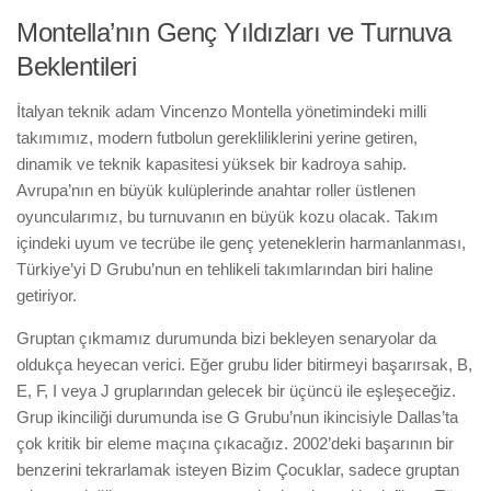
Montella’nın Genç Yıldızları ve Turnuva
Beklentileri
İtalyan teknik adam Vincenzo Montella yönetimindeki milli
takımımız, modern futbolun gerekliliklerini yerine getiren,
dinamik ve teknik kapasitesi yüksek bir kadroya sahip.
Avrupa’nın en büyük kulüplerinde anahtar roller üstlenen
oyuncularımız, bu turnuvanın en büyük kozu olacak. Takım
içindeki uyum ve tecrübe ile genç yeteneklerin harmanlanması,
Türkiye’yi D Grubu’nun en tehlikeli takımlarından biri haline
getiriyor.
Gruptan çıkmamız durumunda bizi bekleyen senaryolar da
oldukça heyecan verici. Eğer grubu lider bitirmeyi başarırsak, B,
E, F, I veya J gruplarından gelecek bir üçüncü ile eşleşeceğiz.
Grup ikinciliği durumunda ise G Grubu’nun ikincisiyle Dallas’ta
çok kritik bir eleme maçına çıkacağız. 2002’deki başarının bir
benzerini tekrarlamak isteyen Bizim Çocuklar, sadece gruptan