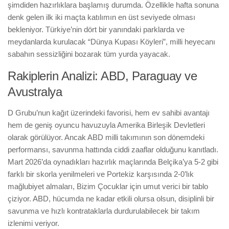
şimdiden hazırlıklara başlamış durumda. Özellikle hafta sonuna
denk gelen ilk iki maçta katılımın en üst seviyede olması
bekleniyor. Türkiye’nin dört bir yanındaki parklarda ve
meydanlarda kurulacak “Dünya Kupası Köyleri”, milli heyecanı
sabahın sessizliğini bozarak tüm yurda yayacak.
Rakiplerin Analizi: ABD, Paraguay ve
Avustralya
D Grubu’nun kağıt üzerindeki favorisi, hem ev sahibi avantajı
hem de geniş oyuncu havuzuyla Amerika Birleşik Devletleri
olarak görülüyor. Ancak ABD milli takımının son dönemdeki
performansı, savunma hattında ciddi zaaflar olduğunu kanıtladı.
Mart 2026’da oynadıkları hazırlık maçlarında Belçika’ya 5-2 gibi
farklı bir skorla yenilmeleri ve Portekiz karşısında 2-0’lık
mağlubiyet almaları, Bizim Çocuklar için umut verici bir tablo
çiziyor. ABD, hücumda ne kadar etkili olursa olsun, disiplinli bir
savunma ve hızlı kontrataklarla durdurulabilecek bir takım
izlenimi veriyor.