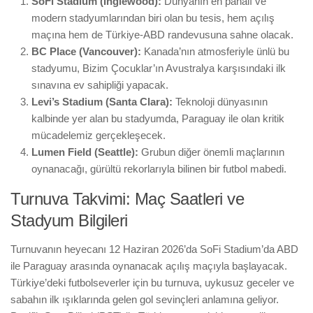
SoFi Stadium (Inglewood):
Dünyanın en pahalı ve
modern stadyumlarından biri olan bu tesis, hem açılış
maçına hem de Türkiye-ABD randevusuna sahne olacak.
BC Place (Vancouver):
Kanada’nın atmosferiyle ünlü bu
stadyumu, Bizim Çocuklar’ın Avustralya karşısındaki ilk
sınavına ev sahipliği yapacak.
Levi’s Stadium (Santa Clara):
Teknoloji dünyasının
kalbinde yer alan bu stadyumda, Paraguay ile olan kritik
mücadelemiz gerçekleşecek.
Lumen Field (Seattle):
Grubun diğer önemli maçlarının
oynanacağı, gürültü rekorlarıyla bilinen bir futbol mabedi.
Turnuva Takvimi: Maç Saatleri ve
Stadyum Bilgileri
Turnuvanın heyecanı 12 Haziran 2026’da SoFi Stadium’da ABD
ile Paraguay arasında oynanacak açılış maçıyla başlayacak.
Türkiye’deki futbolseverler için bu turnuva, uykusuz geceler ve
sabahın ilk ışıklarında gelen gol sevinçleri anlamına geliyor.