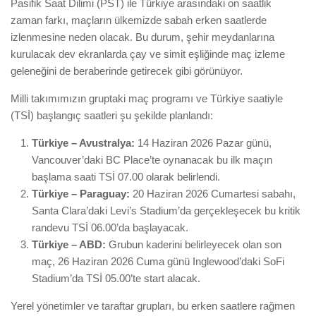
Pasifik Saat Dilimi (PST) ile Türkiye arasındaki on saatlik
zaman farkı, maçların ülkemizde sabah erken saatlerde
izlenmesine neden olacak. Bu durum, şehir meydanlarına
kurulacak dev ekranlarda çay ve simit eşliğinde maç izleme
geleneğini de beraberinde getirecek gibi görünüyor.
Milli takımımızın gruptaki maç programı ve Türkiye saatiyle
(TSİ) başlangıç saatleri şu şekilde planlandı:
Türkiye – Avustralya:
14 Haziran 2026 Pazar günü,
Vancouver’daki BC Place’te oynanacak bu ilk maçın
başlama saati TSİ 07.00 olarak belirlendi.
Türkiye – Paraguay:
20 Haziran 2026 Cumartesi sabahı,
Santa Clara’daki Levi’s Stadium’da gerçekleşecek bu kritik
randevu TSİ 06.00’da başlayacak.
Türkiye – ABD:
Grubun kaderini belirleyecek olan son
maç, 26 Haziran 2026 Cuma günü Inglewood’daki SoFi
Stadium’da TSİ 05.00’te start alacak.
Yerel yönetimler ve taraftar grupları, bu erken saatlere rağmen