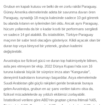
Grubun en kapalı kutusu ve belki de en zorlu rakibi Paraguay.
Güney Amerika elemelerinde adeta bir savunma duvarı ören
Paraguay, oynadığı 18 maçta kalesinde sadece 10 gol görerek
bu alanda kıtanın en iyilerinden biri oldu. Ancak aynı Paraguay,
hücum yollarında da bir o kadar kısıtlı bir performans sergiledi
ve sadece 14 gol atabildi. Bu istatistikler, Türkiye-Paraguay
maçının bir sabır testi olacağını gösteriyor. Kilidi açacak olan bir
duran top veya bireysel bir yetenek, grubun kaderini
değiştirebilir.
Avustralya ise fiziksel gücü ve duran top hakimiyetiyle bilinen,
asla pes etmeyen bir ekip. 2022 Dünya Kupası’nda son 16
turuna kalarak büyük bir sürprize imza atan “Kangurular”,
deneyimli kadrolarını korumayı başardılar. Asya elemelerinde
Suudi Arabistan gibi güçlü rakipleri geride bırakarak buraya
gelen Avustralya, grubun en az şans verilen takımı olsa da,
fiziksel mücadelelerde ay yıldızlı ekibimizi zorlayabilir.
İstatistiksel verilere göre ABD’nin gruptan çıkma ihtimali %65,