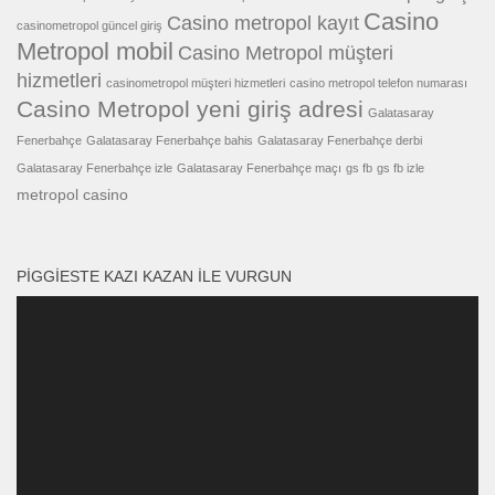
Casino
Casino metropol kayıt
casinometropol güncel giriş
Metropol mobil
Casino Metropol müşteri
hizmetleri
casinometropol müşteri hizmetleri
casino metropol telefon numarası
Casino Metropol yeni giriş adresi
Galatasaray
Fenerbahçe
Galatasaray Fenerbahçe bahis
Galatasaray Fenerbahçe derbi
Galatasaray Fenerbahçe izle
Galatasaray Fenerbahçe maçı
gs fb
gs fb izle
metropol casino
PIGGIESTE KAZI KAZAN ILE VURGUN
Video
oynatıcı